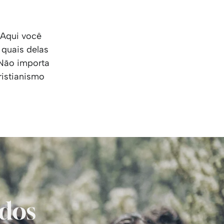
KO
Korean
MG
Malagas
MM
Burmes
 Aqui você
NL
Dutch
 quais delas
NL
Flemish
 Não importa
NO
Norwegi
ristianismo
PT
Portugue
RO
Romania
RU
Russian
SV
Swedish
TA
Tamil
TH
Thai
TL
Tagalog
TL
Taglish
TR
Turkish
idos
UK
Ukrainian
UR
Urdu