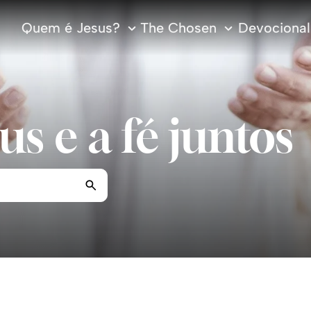
Quem é Jesus?
The Chosen
Devocional 
s e a fé juntos