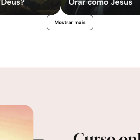
 Deus?
Orar como Jesus
Mostrar mais
Curso onl