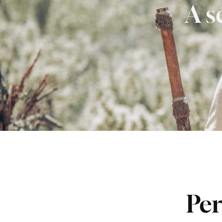
A s
Per