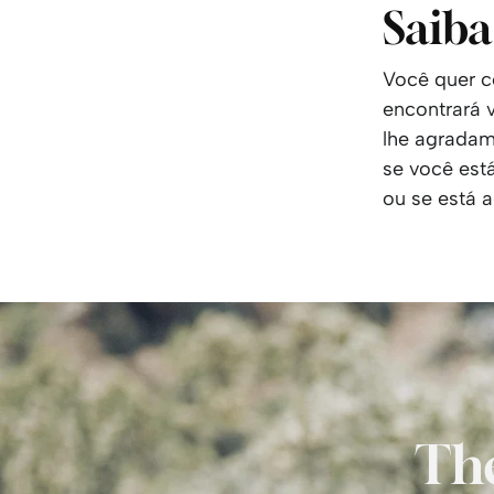
Saiba
Você quer c
encontrará 
lhe agradam
se você est
ou se está a
The