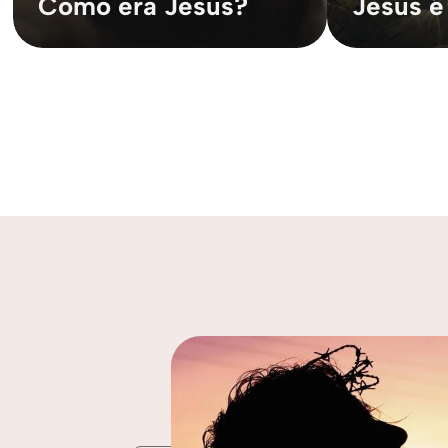
Como era Jesus?
Jesus é