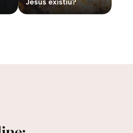
Jesus existiu?
ine: