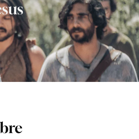
esus
obre