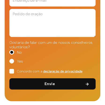
Endereço de e-mail
Pedido de oração
Gostaria de falar com um de nossos conselheiros
voluntários?
No
Yes
Concordo com a
declaração de privacidade
Envie