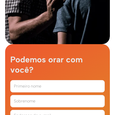
Podemos orar com
você?
Primeiro nome
Sobrenome