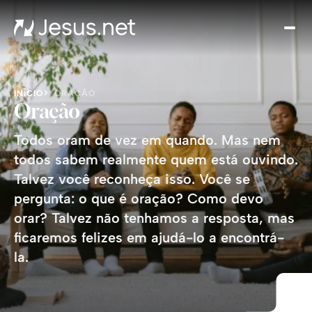
Qu
é
Jesu
Th
INÍCIO
ORAÇÃO
Cho
Oração
Devo
Todos oram de vez em quando. Mas nem
di
todos sabem realmente quem está ouvindo.
Cres
Talvez você reconheça isso. Você se
na 
pergunta: o que é oração? Como devo
Cont
orar? Talvez não tenhamos a resposta, mas
ficaremos felizes em ajudá-lo a encontrá-
la.