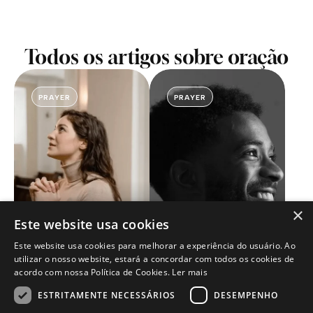
Todos os artigos sobre oração
PRAYER
PRAYER
×
Este website usa cookies
Como devo
orar?
O que é oração?
Este website usa cookies para melhorar a experiência do usuário. Ao
utilizar o nosso website, estará a concordar com todos os cookies de
acordo com nossa Política de Cookies.
Ler mais
ESTRITAMENTE NECESSÁRIOS
DESEMPENHO