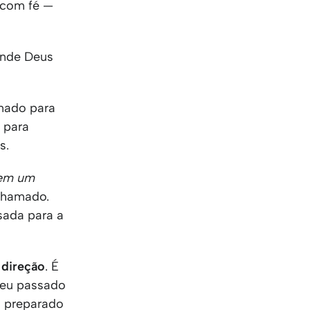
 com fé —
onde Deus
amado para
 para
s.
tem um
 chamado.
sada para a
 direção
. É
seu passado
á preparado