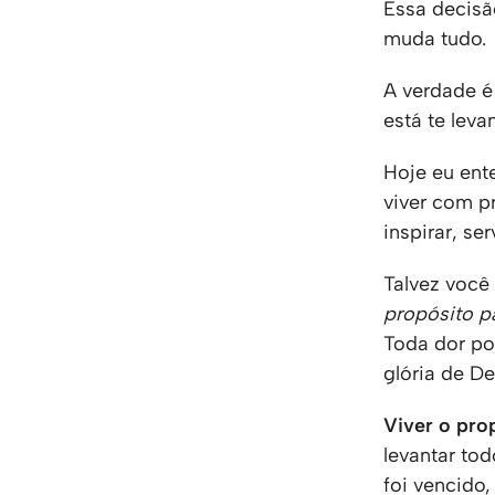
Essa decisã
muda tudo.
A verdade é
está te leva
Hoje eu ent
viver com p
inspirar, se
Talvez você
propósito p
Toda dor po
glória de De
Viver o pro
levantar to
foi vencido