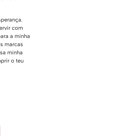
sperança.
ervir com
para a minha
as marcas
 Usa minha
prir o teu