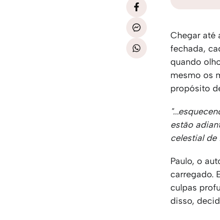
Chegar até a
fechada, ca
quando olho
mesmo os ma
propósito d
"...esquece
estão adian
celestial d
Paulo, o au
carregado. 
culpas prof
disso, decid