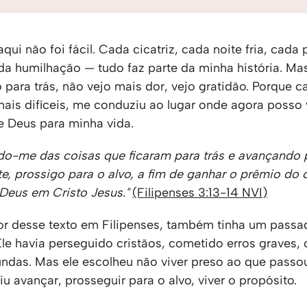
qui não foi fácil. Cada cicatriz, cada noite fria, cada 
da humilhação — tudo faz parte da minha história. Mas
 para trás, não vejo mais dor, vejo gratidão. Porque c
is difíceis, me conduziu ao lugar onde agora posso 
e Deus para minha vida.
ndo-me das coisas que ficaram para trás e avançando 
te, prossigo para o alvo, a fim de ganhar o prêmio d
e Deus em Cristo Jesus."
(Filipenses 3:13-14 NVI)
tor desse texto em Filipenses, também tinha um passa
Ele havia perseguido cristãos, cometido erros graves,
undas. Mas ele escolheu não viver preso ao que passo
iu avançar, prosseguir para o alvo, viver o propósito.