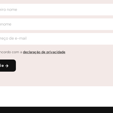
eiro nome
enome
reço de e-mail
ncordo com a
declaração de privacidade
ie