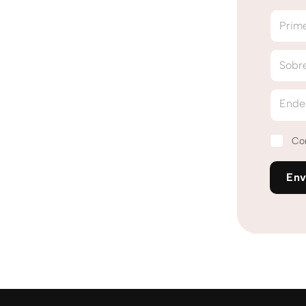
Prim
Sobr
Ende
Co
Env