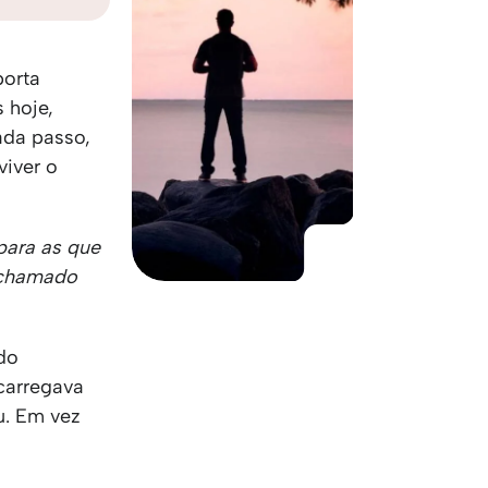
KO
Korean
MG
Malagas
MM
Burmes
porta
NL
Dutch
 hoje,
NL
Flemish
ada passo,
NO
Norwegi
viver o
PT
Portugue
RO
Romania
RU
Russian
para as que
SV
Swedish
o chamado
TA
Tamil
TH
Thai
TL
Tagalog
do
TL
Taglish
 carregava
TR
Turkish
u. Em vez
UK
Ukrainian
UR
Urdu