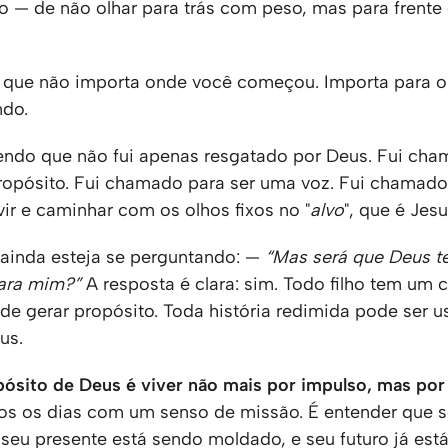
o — de não olhar para trás com peso, mas para frente
 que não importa onde você começou. Importa para 
ndo.
endo que não fui apenas resgatado por Deus. Fui ch
ropósito. Fui chamado para ser uma voz. Fui chamado
rvir e caminhar com os olhos fixos no "
alvo
", que é Jesu
 ainda esteja se perguntando: —
“Mas será que Deus 
ara mim?”
A resposta é clara: sim. Todo filho tem um
de gerar propósito. Toda história redimida pode ser u
us.
pósito de Deus é viver não mais por impulso, mas por
dos os dias com um senso de missão. É entender que 
, seu presente está sendo moldado, e seu futuro já est